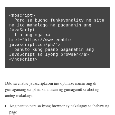
<noscript>

  Para sa buong funksyonality ng site 
na ito mahalaga na paganahin ang 
JavaScript.

  Ito ang mga <a 
href="https://www.enable-
javascript.com/ph/">

  panuto kung paano paganahin ang 
JavaScript sa iyong browser</a>.

</noscript>
Dito sa enable-javascript.com ino-optimize namin ang di-
gumaganang script na karanasan ng gumagamit sa abot ng
aming makakaya:
Ang panuto para sa iyong browser ay nakalagay sa ibabaw ng
page