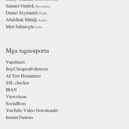
Samuel Ondrek
Slovenčina
Daniel Szymanek
Polski
Abdelhak Mitidji
Arabic
Mert Sahinoglu
Urdu
Mga tagasuporta
Vapehuset
BuyCheapestFollowers
AI Text Humanizer
SSL checker
IBAN
Views4you
SocialBoss
YouTube Video Downloader
Instant Famous