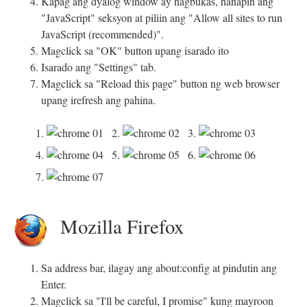
Kapag ang dyalog window ay nagbukas, hanapin ang
"JavaScript" seksyon at piliin ang "Allow all sites to run
JavaScript (recommended)".
Magclick sa "OK" button upang isarado ito
Isarado ang "Settings" tab.
Magclick sa "Reload this page" button ng web browser
upang irefresh ang pahina.
1.
2.
3.
4.
5.
6.
7.
Mozilla Firefox
Sa address bar, ilagay ang about:config at pindutin ang
Enter.
Magclick sa "I'll be careful, I promise" kung mayroon