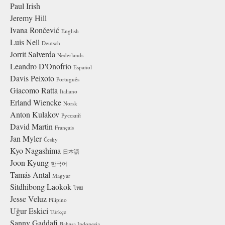
Paul Irish
Jeremy Hill
Ivana Rončević
English
Luis Nell
Deutsch
Jorrit Salverda
Nederlands
Leandro D'Onofrio
Español
Davis Peixoto
Português
Giacomo Ratta
Italiano
Erland Wiencke
Norsk
Anton Kulakov
Русский
David Martin
Français
Jan Myler
Česky
Kyo Nagashima
日本語
Joon Kyung
한국어
Tamás Antal
Magyar
Sitdhibong Laokok
ไทย
Jesse Veluz
Filipino
Uğur Eskici
Türkçe
Sanny Gaddafi
Bahasa Indonesia