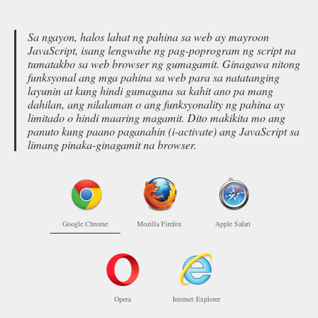
Sa ngayon, halos lahat ng pahina sa web ay mayroon
JavaScript, isang lengwahe ng pag-poprogram ng script na
tumatakbo sa web browser ng gumagamit. Ginagawa nitong
funksyonal ang mga pahina sa web para sa natatanging
layunin at kung hindi gumagana sa kahit ano pa mang
dahilan, ang nilalaman o ang funksyonality ng pahina ay
limitado o hindi maaring magamit. Dito makikita mo ang
panuto kung paano paganahin (i-activate) ang JavaScript sa
limang pinaka-ginagamit na browser.
Google Chrome
Mozilla Firefox
Apple Safari
Opera
Internet Explorer