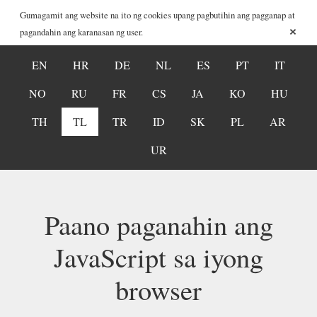
Gumagamit ang website na ito ng cookies upang pagbutihin ang pagganap at
×
pagandahin ang karanasan ng user.
EN
HR
DE
NL
ES
PT
IT
NO
RU
FR
CS
JA
KO
HU
TH
TL
TR
ID
SK
PL
AR
UR
Paano paganahin ang
JavaScript sa iyong
browser