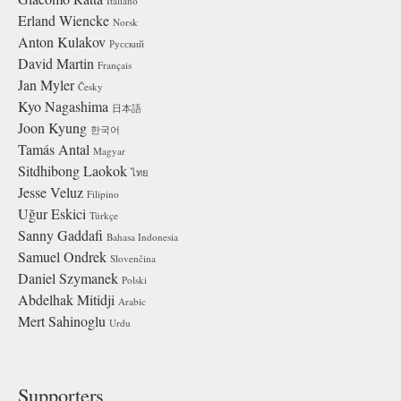
Italiano
Erland Wiencke
Norsk
Anton Kulakov
Русский
David Martin
Français
Jan Myler
Česky
Kyo Nagashima
日本語
Joon Kyung
한국어
Tamás Antal
Magyar
Sitdhibong Laokok
ไทย
Jesse Veluz
Filipino
Uğur Eskici
Türkçe
Sanny Gaddafi
Bahasa Indonesia
Samuel Ondrek
Slovenčina
Daniel Szymanek
Polski
Abdelhak Mitidji
Arabic
Mert Sahinoglu
Urdu
Supporters