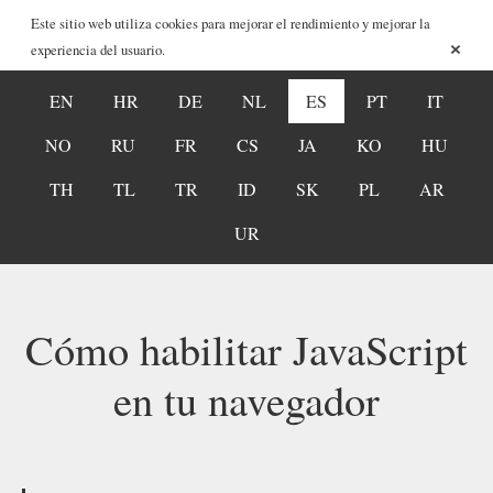
Este sitio web utiliza cookies para mejorar el rendimiento y mejorar la
×
experiencia del usuario.
EN
HR
DE
NL
ES
PT
IT
NO
RU
FR
CS
JA
KO
HU
TH
TL
TR
ID
SK
PL
AR
UR
Cómo habilitar JavaScript
en tu navegador