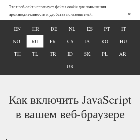
Этот веб-сайт использует файлы cookie для повышения
×
производительности и удобства пользователей.
EN
HR
DE
NL
ES
PT
IT
NO
RU
FR
CS
JA
KO
HU
TH
TL
TR
ID
SK
PL
AR
UR
Как включить JavaScript
в вашем веб-браузере