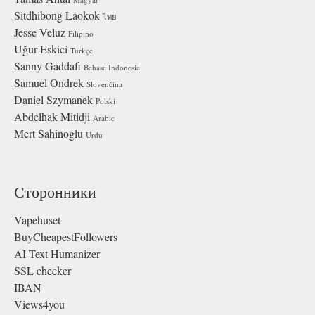
Sitdhibong Laokok
ไทย
Jesse Veluz
Filipino
Uğur Eskici
Türkçe
Sanny Gaddafi
Bahasa Indonesia
Samuel Ondrek
Slovenčina
Daniel Szymanek
Polski
Abdelhak Mitidji
Arabic
Mert Sahinoglu
Urdu
Сторонники
Vapehuset
BuyCheapestFollowers
AI Text Humanizer
SSL checker
IBAN
Views4you