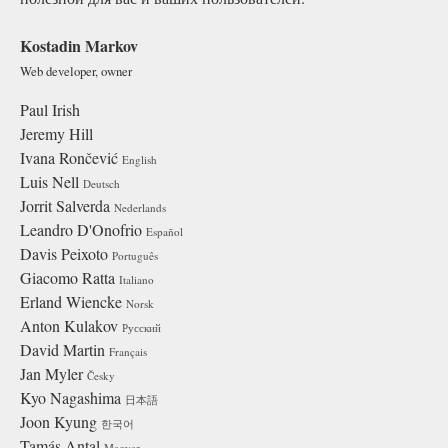
Kostadin Markov
Web developer, owner
Paul Irish
Jeremy Hill
Ivana Rončević
English
Luis Nell
Deutsch
Jorrit Salverda
Nederlands
Leandro D'Onofrio
Español
Davis Peixoto
Português
Giacomo Ratta
Italiano
Erland Wiencke
Norsk
Anton Kulakov
Русский
David Martin
Français
Jan Myler
Česky
Kyo Nagashima
日本語
Joon Kyung
한국어
Tamás Antal
Magyar