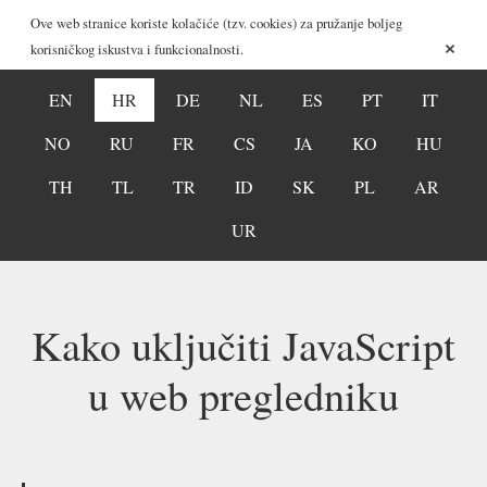
Ove web stranice koriste kolačiće (tzv. cookies) za pružanje boljeg
×
korisničkog iskustva i funkcionalnosti.
EN
HR
DE
NL
ES
PT
IT
NO
RU
FR
CS
JA
KO
HU
TH
TL
TR
ID
SK
PL
AR
UR
Kako uključiti JavaScript
u web pregledniku