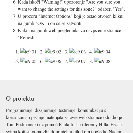
Kada iskoči "Warning!" upozorenje "Are you sure you
want to change the settings for this zone?" odaberi "Yes".
U prozoru "Internet Options" koji je ostao otvoren klikni
na gumb "OK" i on će se zatvoriti.
Klikni na gumb web preglednika za osvježenje stranice
"Refresh".
1.
2.
3.
4.
5.
6.
7.
8.
O projektu
Programiranje, dizajniranje, testiranje, komunikaciju s
korisnicima i pisanje materijala za owe web stranice odradio je
Toni Podmanicki uz pomoć Paula Irisha i Jeremy Hilla. Hvala
svima koji su pomogli i doprinjeli u bilo kom pogledu. Nadam