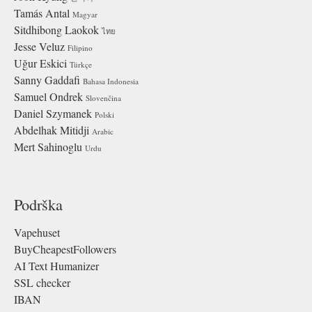
Tamás Antal
Magyar
Sitdhibong Laokok
ไทย
Jesse Veluz
Filipino
Uğur Eskici
Türkçe
Sanny Gaddafi
Bahasa Indonesia
Samuel Ondrek
Slovenčina
Daniel Szymanek
Polski
Abdelhak Mitidji
Arabic
Mert Sahinoglu
Urdu
Podrška
Vapehuset
BuyCheapestFollowers
AI Text Humanizer
SSL checker
IBAN