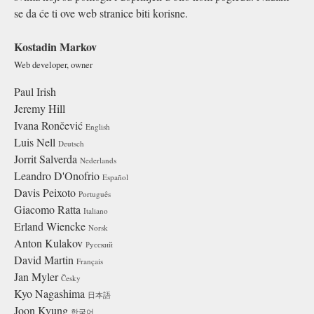
se da će ti ove web stranice biti korisne.
Kostadin Markov
Web developer, owner
Paul Irish
Jeremy Hill
Ivana Rončević
English
Luis Nell
Deutsch
Jorrit Salverda
Nederlands
Leandro D'Onofrio
Español
Davis Peixoto
Português
Giacomo Ratta
Italiano
Erland Wiencke
Norsk
Anton Kulakov
Русский
David Martin
Français
Jan Myler
Česky
Kyo Nagashima
日本語
Joon Kyung
한국어